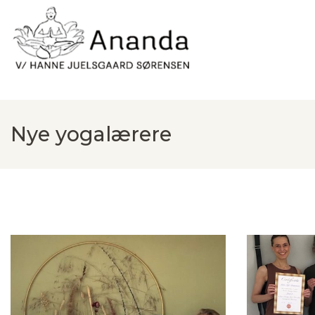
Gå
til
hovedindhold
Nye yogalærere