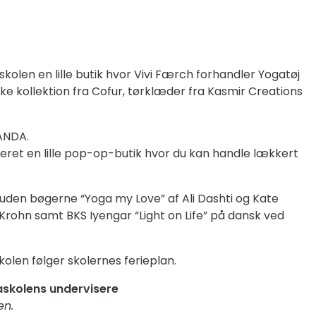
len en lille butik hvor Vivi Færch forhandler Yogatøj
ilke kollektion fra Cofur, tørklæder fra Kasmir Creations
ANDA.
eret en lille pop-op-butik hvor du kan handle lækkert
ashti og Kate
n Krohn samt BKS Iyengar “Light on Life” på dansk ved
en følger skolernes ferieplan.
skolens undervisere
en.