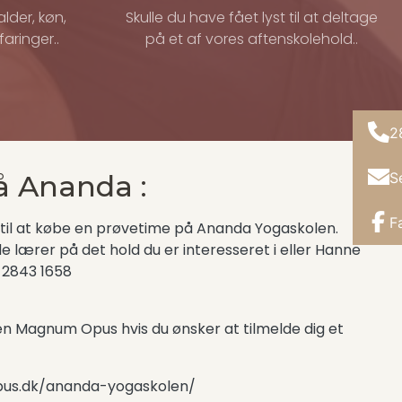
lder, køn,
Skulle du have fået lyst til at deltage
faringer..
på et af vores aftenskolehold..
2
S
å Ananda :
F
til at købe en prøvetime på Ananda Yogaskolen.
lærer på det hold du er interesseret i eller Hanne
 2843 1658
en Magnum Opus hvis du ønsker at tilmelde dig et
us.dk/ananda-yogaskolen/