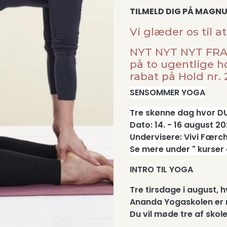
TILMELD DIG PÅ MAGN
Vi glæder os til 
NYT NYT NYT FRA 1
på to ugentlige 
rabat på Hold nr. 2
SENSOMMER YOGA
Tre skønne dag hvor DU
Dato: 14. - 16 august 2
Undervisere: Vivi Færc
Se mere under " kurser
INTRO TIL YOGA
Tre tirsdage i august, 
Ananda Yogaskolen er n
Du vil møde tre af skol