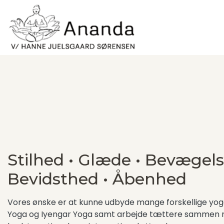
Gå
til
hovedindhold
Stilhed • Glæde • Bevægels
Bevidsthed • Åbenhed
Vores ønske er at kunne udbyde mange forskellige yogak
Yoga og Iyengar Yoga samt arbejde tættere sammen 