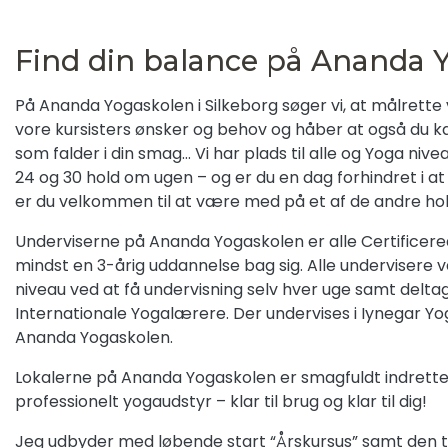
Find din balance på Ananda Y
På Ananda Yogaskolen i Silkeborg søger vi, at målrette vore Yogahold præcist til
vore kursisters ønsker og behov og håber at også du kan
som falder i din smag… Vi har plads til alle og Yoga nivea
24 og 30 hold om ugen – og er du en dag forhindret i a
er du velkommen til at være med på et af de andre hol
Underviserne på Ananda Yogaskolen er alle Certificer
mindst en 3-årig uddannelse bag sig. Alle undervisere 
niveau ved at få undervisning selv hver uge samt delt
Internationale Yogalærere. Der undervises i Iynegar Yo
Ananda Yogaskolen.
Lokalerne på Ananda Yogaskolen er smagfuldt indrette
professionelt yogaudstyr – klar til brug og klar til dig!
Jeg udbyder med løbende start “Årskursus” samt den to-årige Yogalærer