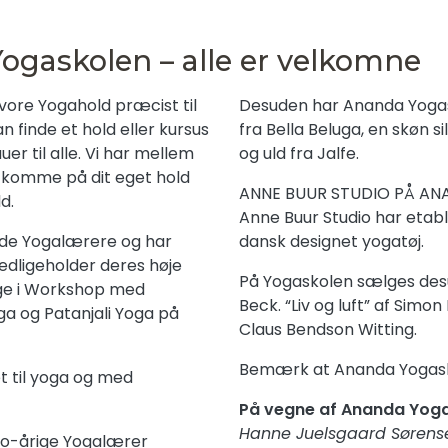
ogaskolen – alle er velkomne
Desuden har Ananda Yogasko
 finde et hold eller kursus
fra Bella Beluga, en skøn s
uer til alle. Vi har mellem
og uld fra Jalfe.
t komme på dit eget hold
ANNE BUUR STUDIO PÅ AN
d.
Anne Buur Studio har etabl
ede Yogalærere og har
dansk designet yogatøj.
vedligeholder deres høje
På Yogaskolen sælges desuden bøgerne “Yoga my Love” af Ali D
age i Workshop med
Beck. “Liv og luft” af Simo
ga og Patanjali Yoga på
Claus Bendson Witting.
Bemærk at Ananda Yogaskol
t til yoga og med
På vegne af Ananda Yoga
Hanne Juelsgaard Sørens