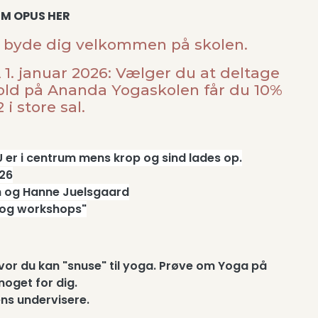
UM OPUS HER
at byde dig velkommen på skolen.
. januar 2026: Vælger du at deltage
hold på Ananda Yogaskolen får du 10%
 i store sal.
 er i centrum mens krop og sind lades op.
026
h og Hanne Juelsgaard
 og workshops"
hvor du kan "snuse" til yoga. Prøve om Yoga på
oget for dig.
ens undervisere.