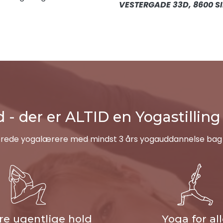
VESTERGADE 33D, 8600 S
 der er ALTID en Yogastilling 
erede yogalærere med mindst 3 års yogauddannelse bag si
ore ugentlige hold
Yoga for al