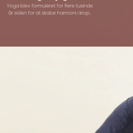
Yoga blev formuleret for flere tusinde
år siden for at skabe harmoni i krop..