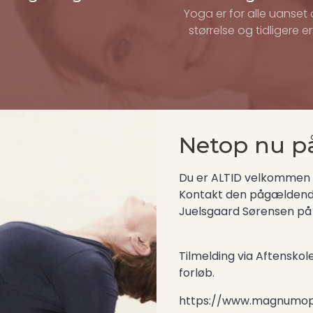
Yoga er for alle uanset a
størrelse og tidligere er
Netop nu p
Du er ALTID velkommen 
Kontakt den pågældende 
Juelsgaard Sørensen på
Tilmelding via Aftenskol
forløb.
https://www.magnumop