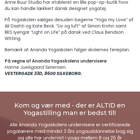
Anne Buur Studio har etableret en lille pop-op-butik hvor
du kan handle lækkert dansk designet yogatøj.
På Yogaskolen sælges desuden bøgerne “Yoga my Love” af
Ali Dashti og Kate Beck. “Liv og luft” af Simon Krohn samt
BKS Iyengar “Light on Life” på dansk ved Claus Bendson
Witting.
Bemærk at Ananda Yogaskolen følger skolernes ferieplan.
På vegne af Ananda Yogaskolens undervisere
Hanne Juelsgaard Sørensen.
VESTERGADE 33D, 8600 SILKEBORG.
Kom og vær med - der er ALTID en
Yogastilling man er bedst til!
Alle Ananda Yogaskolens undervisere er certificerede
yogalærere med mindst 3 års yogauddannelse bag sig
og alle har undervist i yoga mellem 8 og 25 år