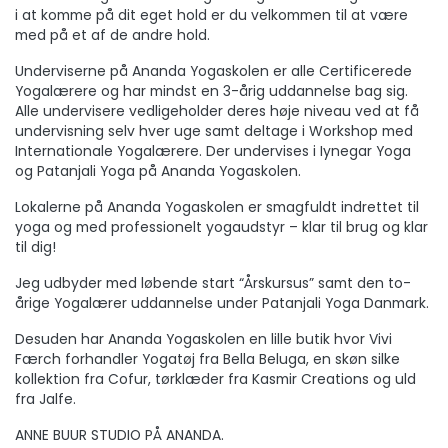
i at komme på dit eget hold er du velkommen til at være
med på et af de andre hold.
Underviserne på Ananda Yogaskolen er alle Certificerede
Yogalærere og har mindst en 3-årig uddannelse bag sig.
Alle undervisere vedligeholder deres høje niveau ved at få
undervisning selv hver uge samt deltage i Workshop med
Internationale Yogalærere. Der undervises i Iynegar Yoga
og Patanjali Yoga på Ananda Yogaskolen.
Lokalerne på Ananda Yogaskolen er smagfuldt indrettet til
yoga og med professionelt yogaudstyr – klar til brug og klar
til dig!
Jeg udbyder med løbende start “Årskursus” samt den to-
årige Yogalærer uddannelse under Patanjali Yoga Danmark.
Desuden har Ananda Yogaskolen en lille butik hvor Vivi
Færch forhandler Yogatøj fra Bella Beluga, en skøn silke
kollektion fra Cofur, tørklæder fra Kasmir Creations og uld
fra Jalfe.
ANNE BUUR STUDIO PÅ ANANDA.