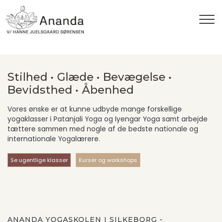
Gå
til
hovedindhold
Stilhed • Glæde • Bevægelse •
Bevidsthed • Åbenhed
Vores ønske er at kunne udbyde mange forskellige
yogaklasser i Patanjali Yoga og Iyengar Yoga samt arbejde
tættere sammen med nogle af de bedste nationale og
internationale Yogalærere.
Se ugentlige klasser
Kurser og workshops
ANANDA YOGASKOLEN I SILKEBORG -