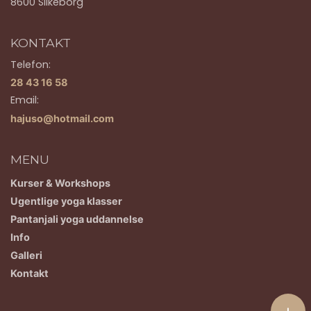
8600 Silkeborg
KONTAKT
Telefon:
28 43 16 58
Email:
hajuso@hotmail.com
MENU
Kurser & Workshops
Ugentlige yoga klasser
Pantanjali yoga uddannelse
Info
Galleri
Kontakt
+
Copyright © 2026 - Anandayog v. Hanne Juelsgaard Sørensen
, CVR