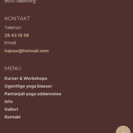
8600 Silkeborg
KONTAKT
Telefon:
28 43 16 58
Email:
hajuso@hotmail.com
MENU
Kurser & Workshops
Ugentlige yoga klasser
Pantanjali yoga uddannelse
Info
Galleri
Kontakt
+
Copyright © 2026 - Anandayog v. Hanne Juelsgaard Sørensen
, CVR