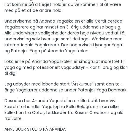
i at komme på dit eget hold er du velkommen til at være
med på et af de andre hold.
Underviserne på Ananda Yogaskolen er alle Certificerede
Yogalærere og har mindst en 3-årig uddannelse bag sig.
Alle undervisere vedligeholder deres høje niveau ved at få
undervisning selv hver uge samt deltage i Workshop med
Internationale Yogalærere. Der undervises i Iynegar Yoga
og Patanjali Yoga på Ananda Yogaskolen.
Lokalerne på Ananda Yogaskolen er smagfuldt indrettet til
yoga og med professionelt yogaudstyr – klar til brug og klar
til dig!
Jeg udbyder med løbende start “Årskursus” samt den to-
årige Yogalærer uddannelse under Patanjali Yoga Danmark.
Desuden har Ananda Yogaskolen en lille butik hvor Vivi
Færch forhandler Yogatøj fra Bella Beluga, en skøn silke
kollektion fra Cofur, tørklæder fra Kasmir Creations og uld
fra Jalfe.
ANNE BUUR STUDIO PÅ ANANDA.