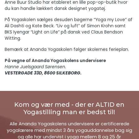
Anne Buur Studio har etableret en lille pop-op-butik hvor
du kan handle lækkert dansk designet yogatøj.
På Yogaskolen sælges desuden bøgerne “Yoga my Love” af
Ali Dashti og Kate Beck. “Liv og luft” af Simon Krohn samt
BKS Iyengar “Light on Life” på dansk ved Claus Bendson
Witting.
Bemærk at Ananda Yogaskolen følger skolernes ferieplan.
På vegne af Ananda Yogaskolens undervisere
Hanne Juelsgaard Sørensen.
VESTERGADE 33D, 8600 SILKEBORG.
Kom og vær med - der er ALTID en
Yogastilling man er bedst til!
Alle Ananda Yogaskolens undervisere er certificerede
yogalærere med mindst 3 års yogauddannelse bag sig
og alle har undervist i yoga mellem 8 og 25 år