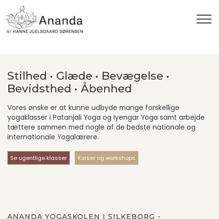
Gå
til
hovedindhold
Stilhed • Glæde • Bevægelse •
Bevidsthed • Åbenhed
Vores ønske er at kunne udbyde mange forskellige
yogaklasser i Patanjali Yoga og Iyengar Yoga samt arbejde
tættere sammen med nogle af de bedste nationale og
internationale Yogalærere.
Se ugentlige klasser
Kurser og workshops
ANANDA YOGASKOLEN I SILKEBORG -